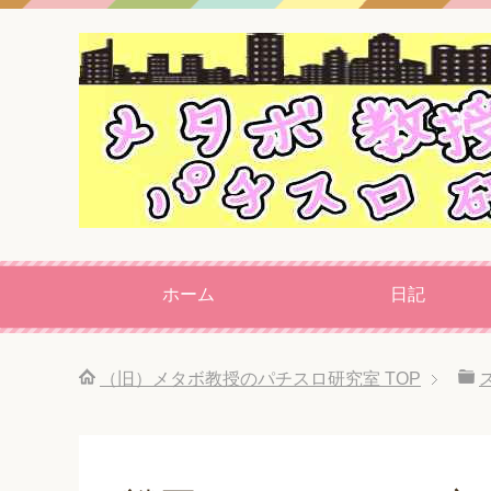
ホーム
日記
（旧）メタボ教授のパチスロ研究室
TOP