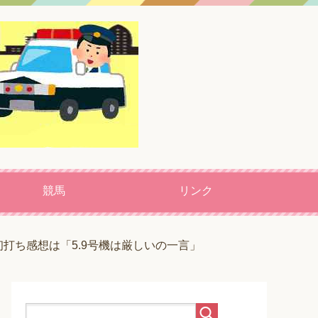
競馬
リンク
初打ち感想は「5.9号機は厳しいの一言」