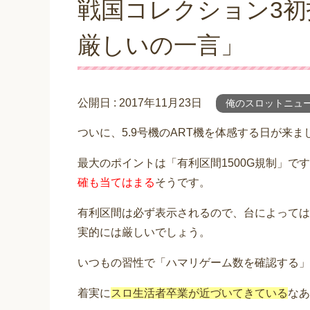
戦国コレクション3初
厳しいの一言」
公開日 :
2017年11月23日
俺のスロットニュ
ついに、5.9号機のART機を体感する日が来ま
最大のポイントは「有利区間1500G規制」で
確も当てはまる
そうです。
有利区間は必ず表示されるので、台によっては
実的には厳しいでしょう。
いつもの習性で「ハマリゲーム数を確認する」
着実に
スロ生活者卒業が近づいてきている
なあ