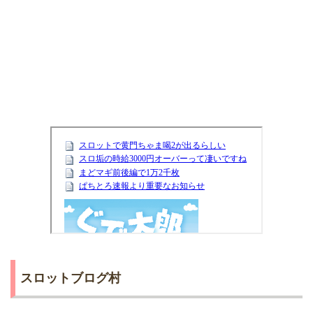
スロットブログ村