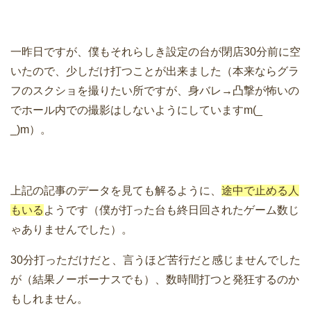
一昨日ですが、僕もそれらしき設定の台が閉店30分前に空
いたので、少しだけ打つことが出来ました（本来ならグラ
フのスクショを撮りたい所ですが、身バレ→凸撃が怖いの
でホール内での撮影はしないようにしていますm(_
_)m）。
上記の記事のデータを見ても解るように、
途中で止める人
もいる
ようです（僕が打った台も終日回されたゲーム数じ
ゃありませんでした）。
30分打っただけだと、言うほど苦行だと感じませんでした
が（結果ノーボーナスでも）、数時間打つと発狂するのか
もしれません。