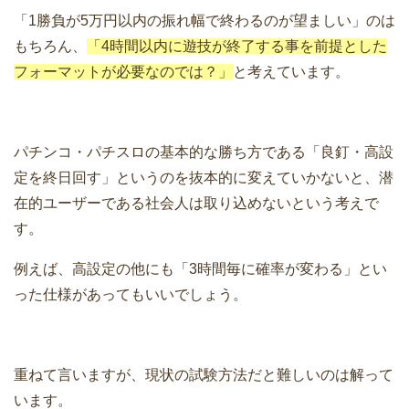
「1勝負が5万円以内の振れ幅で終わるのが望ましい」のは
もちろん、
「4時間以内に遊技が終了する事を前提とした
フォーマットが必要なのでは？」
と考えています。
パチンコ・パチスロの基本的な勝ち方である「良釘・高設
定を終日回す」というのを抜本的に変えていかないと、潜
在的ユーザーである社会人は取り込めないという考えで
す。
例えば、高設定の他にも「3時間毎に確率が変わる」とい
った仕様があってもいいでしょう。
重ねて言いますが、現状の試験方法だと難しいのは解って
います。