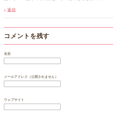
返信
コメントを残す
名前
メールアドレス（公開されません）
ウェブサイト