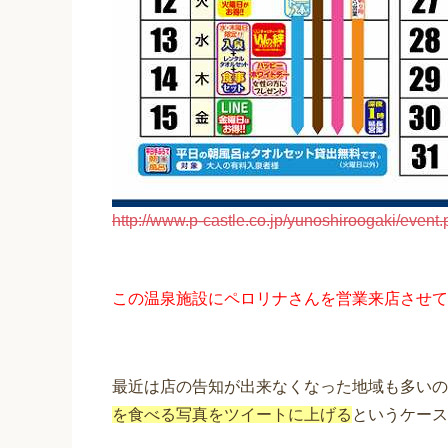
http://www.p-castle.co.jp/yunoshiroogaki/event
この温泉施設にペロリナさんを営業来店させて
最近は店の告知が出来なくなった地域も多いの
を食べる写真をツイートに上げる
というケース