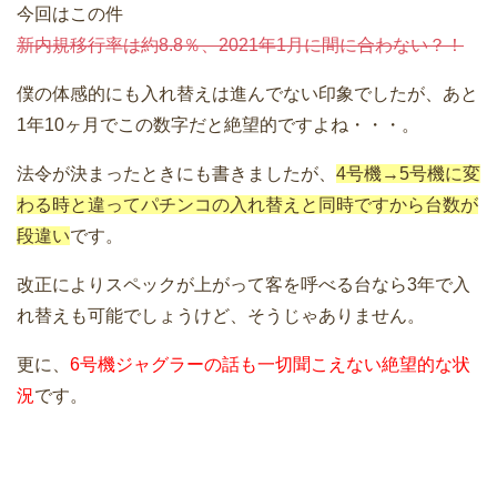
今回はこの件
新内規移行率は約8.8％、2021年1月に間に合わない？！
僕の体感的にも入れ替えは進んでない印象でしたが、あと
1年10ヶ月でこの数字だと絶望的ですよね・・・。
法令が決まったときにも書きましたが、
4号機→5号機に変
わる時と違ってパチンコの入れ替えと同時ですから台数が
段違い
です。
改正によりスペックが上がって客を呼べる台なら3年で入
れ替えも可能でしょうけど、そうじゃありません。
更に、
6号機ジャグラーの話も一切聞こえない絶望的な状
況
です。