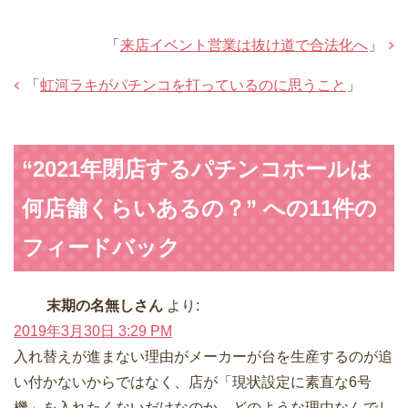
「
来店イベント営業は抜け道で合法化へ
」
「
虹河ラキがパチンコを打っているのに思うこと
」
“2021年閉店するパチンコホールは
何店舗くらいあるの？” への11件の
フィードバック
末期の名無しさん
より:
2019年3月30日 3:29 PM
入れ替えが進まない理由がメーカーが台を生産するのが追
い付かないからではなく、店が「現状設定に素直な6号
機」を入れたくないだけなのか…どのような理由なんでし