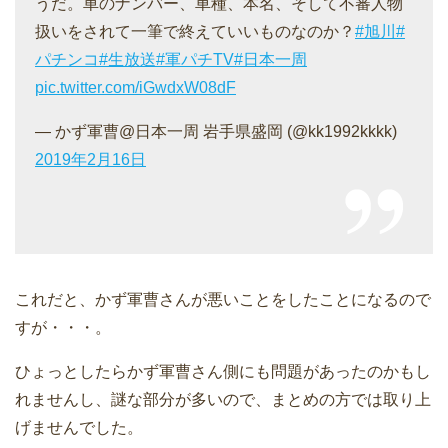
うだ。車のナンバー、車種、本名、そして不審人物
扱いをされて一筆で終えていいものなのか？
#旭川
#
パチンコ
#生放送
#軍パチTV
#日本一周
pic.twitter.com/iGwdxW08dF
— かず軍曹@日本一周 岩手県盛岡 (@kk1992kkkk)
2019年2月16日
これだと、かず軍曹さんが悪いことをしたことになるので
すが・・・。
ひょっとしたらかず軍曹さん側にも問題があったのかもし
れませんし、謎な部分が多いので、まとめの方では取り上
げませんでした。