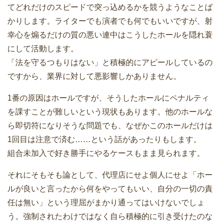
てどれだけのスピードで突っ込めるかを競うようなことば
かりします。ライターでも演者でも何でもいいですが、射
幸心を煽るだけの質の悪い連中はこうしたホールを隠れ蓑
にして活動します。
「法を守るつもりはない」と積極的にアピールしているの
ですから、業界に対して悪影響しかありません。
1番の原因はホールですが、そうしたホールにペナルティ
を課すことが難しいという現状もあります。他のホールな
ら即切符になりそうな問題でも、なぜかこのホールだけは
1回目は注意で済む……という話があったりもします。
組合未加入で好き勝手にやるケースもまま見られます。
それにそもそも論として、代理店にせよ個人にせよ「ホー
ルが良いと言ったから何をやってもいい、自分の一切の責
任は無い」という理屈がまかり通ってはいけないでしょ
う。強制されたわけではなく自ら積極的に引き受けたのな