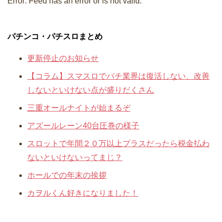
Error: Feed has an error or is not valid.
パチンコ・パチスロまとめ
更新停止のお知らせ
【コラム】スマスロでパチ業界は復活しない、改善
しないといけない点が盛りだくさん
三重オールナイトが始まるぞ
アズールレーン40台圧巻の様子
スロットで年間２０万以上プラスだったら税金払わ
ないといけないってまじ？
ホールでの年末の挨拶
カヲルくん好きになりました！