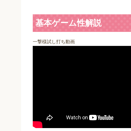
基本ゲーム性解説
一撃様試し打ち動画