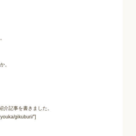
。
か。
紹介記事を書きました。
youka/gikuburi/”]