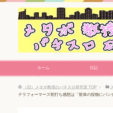
ホーム
日記
（旧）メタボ教授のパチスロ研究室
TOP
テラフォーマーズ初打ち感想は「筐体の役物にパン