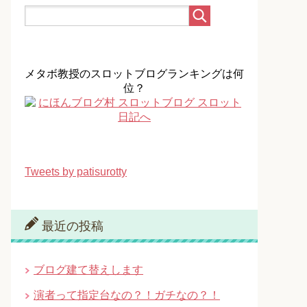
メタボ教授のスロットブログランキングは何
位？
Tweets by patisurotty
最近の投稿
ブログ建て替えします
演者って指定台なの？！ガチなの？！