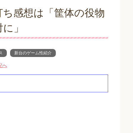
打ち感想は「筐体の役物
対に」
ス
新台のゲーム性紹介