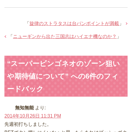
「
旋律のストラタスは台パンポイントが満載
」
「
ニューギンから出た三国志はハイエナ機なのか？
」
“スーパービンゴネオのゾーン狙い
や期待値について” への6件のフィ
ードバック
無知無能
より:
2014年10月26日 11:31 PM
先週初打ちしました。