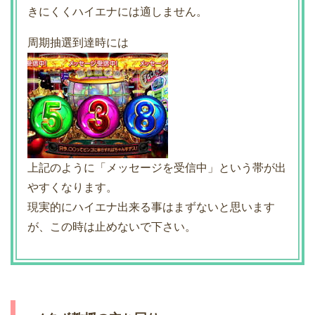
きにくくハイエナには適しません。
周期抽選到達時には
上記のように「メッセージを受信中」という帯が出
やすくなります。
現実的にハイエナ出来る事はまずないと思います
が、この時は止めないで下さい。