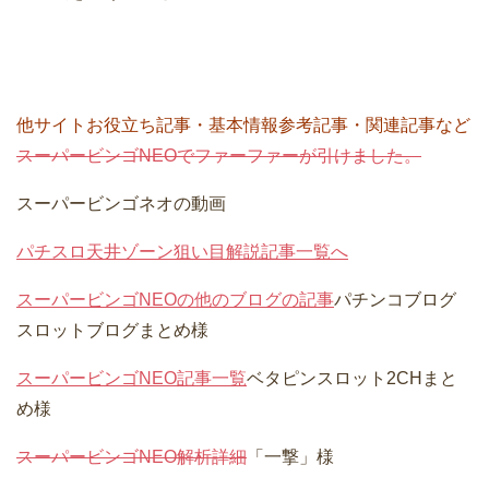
他サイトお役立ち記事・基本情報参考記事・関連記事など
スーパービンゴNEOでファーファーが引けました。
スーパービンゴネオの動画
パチスロ天井ゾーン狙い目解説記事一覧へ
スーパービンゴNEOの他のブログの記事
パチンコブログ
スロットブログまとめ様
スーパービンゴNEO記事一覧
ベタピンスロット2CHまと
め様
スーパービンゴNEO解析詳細
「一撃」様