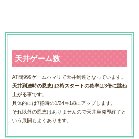
天井ゲーム数
AT間999ゲームハマリで天井到達となっています。
天井到達時の恩恵は3桁スタートの確率は3倍に跳ね
上がる
事です。
具体的には7揃時の1/24⇒1/8にアップします。
それ以外の恩恵はありませんので天井単発即終了と
いう展開もよくあります。