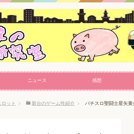
ニュース
感想
スロット
新台のゲーム性紹介
パチスロ聖闘士星矢黄