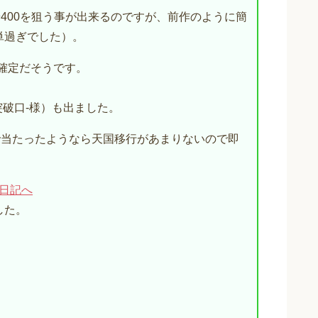
や400を狙う事が出来るのですが、前作のように簡
単過ぎでした）。
T確定だそうです。
突破口-様）も出ました。
で当たったようなら天国移行があまりないので即
した。