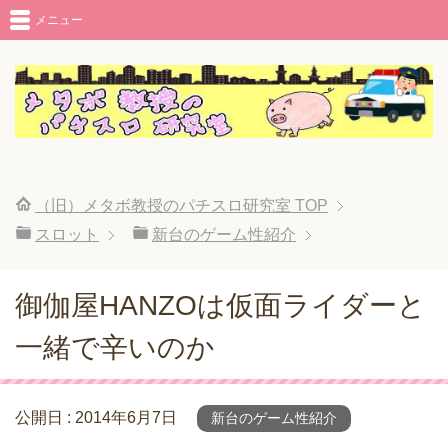
メニュー
（旧）メタボ教授のパチスロ研究室
TOP
スロット
新台のゲーム性紹介
御伽屋HANZOは仮面ライダーと
一緒で辛いのか
公開日 :
2014年6月7日
新台のゲーム性紹介