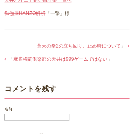
天井ハイエナ狙い目記事一覧へ
御伽屋HANZO解析
「一撃」様
「
蒼天の拳2の立ち回り、止め時について
」
「
麻雀格闘倶楽部の天井は999ゲームではない
」
コメントを残す
名前