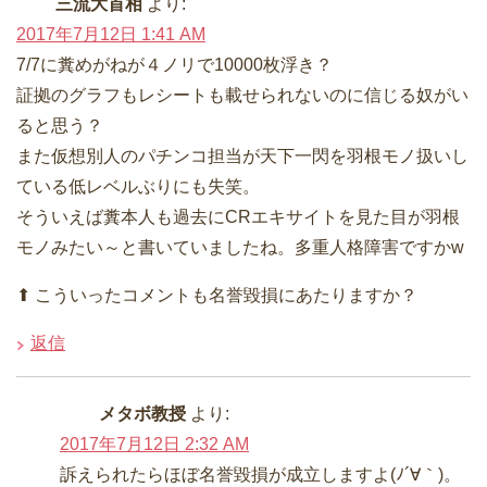
三流大首相
より:
2017年7月12日 1:41 AM
7/7に糞めがねが４ノリで10000枚浮き？
証拠のグラフもレシートも載せられないのに信じる奴がい
ると思う？
また仮想別人のパチンコ担当が天下一閃を羽根モノ扱いし
ている低レベルぶりにも失笑。
そういえば糞本人も過去にCRエキサイトを見た目が羽根
モノみたい～と書いていましたね。多重人格障害ですかw
⬆ こういったコメントも名誉毀損にあたりますか？
返信
メタボ教授
より:
2017年7月12日 2:32 AM
訴えられたらほぼ名誉毀損が成立しますよ(ﾉ´∀｀)。