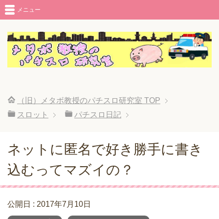
メニュー
（旧）メタボ教授のパチスロ研究室
TOP
スロット
パチスロ日記
ネットに匿名で好き勝手に書き
込むってマズイの？
公開日 :
2017年7月10日