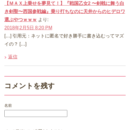
【ＭＡＸ上乗せを夢見て！】『戦国乙女2 〜剣戟に舞う白
き剣聖〜西国参戦編』乗り打ちなのに天井からのヒデロワ
選ぶやつｗｗｗ
より:
2018年2月5日 8:20 PM
[…] 引用元：ネットに匿名で好き勝手に書き込むってマズ
イの？ […]
返信
コメントを残す
名前