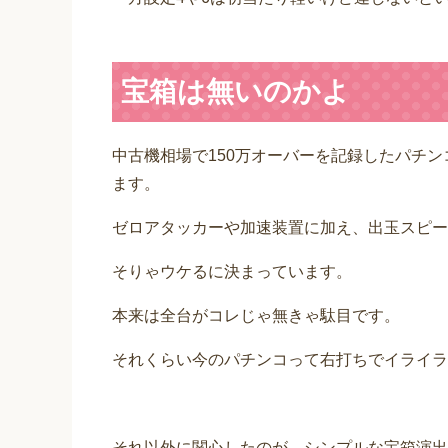
宝箱は無いのかよ
中古機相場で150万オーバーを記録したパチ
ます。
ゼロアタッカーや加速装置に加え、出玉スピー
そりゃウケるに決まっています。
本来は全台がコレじゃ無きゃ駄目です。
それくらい今のパチンコって右打ちでイライラ
それ以外に関心したのが、シンプルな宝箱演出