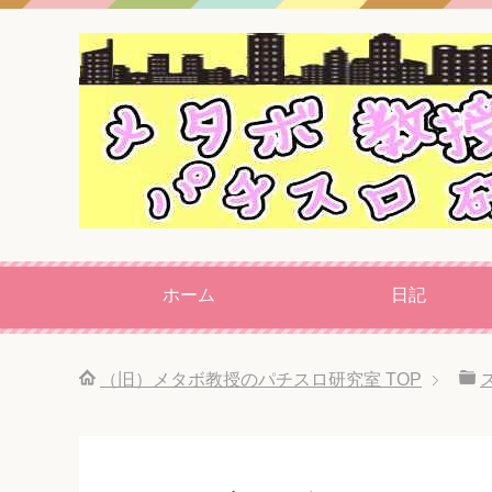
ホーム
日記
（旧）メタボ教授のパチスロ研究室
TOP