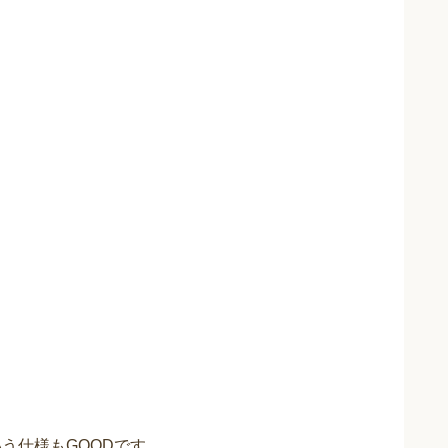
う仕様もGOODです。