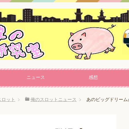
ニュース
感想
スロット
俺のスロットニュース
あのビッグドリーム