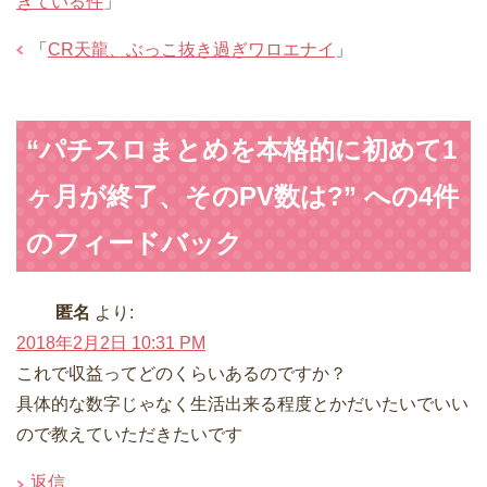
きている件
」
「
CR天龍、ぶっこ抜き過ぎワロエナイ
」
“パチスロまとめを本格的に初めて1
ヶ月が終了、そのPV数は?” への4件
のフィードバック
匿名
より:
2018年2月2日 10:31 PM
これで収益ってどのくらいあるのですか？
具体的な数字じゃなく生活出来る程度とかだいたいでいい
ので教えていただきたいです
返信