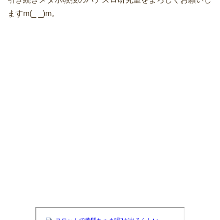
ますm(_ _)m。