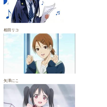
相田リコ
矢澤にこ