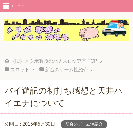
メニュー
（旧）メタボ教授のパチスロ研究室
TOP
スロット
新台のゲーム性紹介
パイ遊記の初打ち感想と天井ハ
イエナについて
公開日 :
2015年5月30日
新台のゲーム性紹介