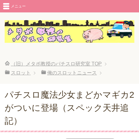
メニュー
（旧）メタボ教授のパチスロ研究室
TOP
スロット
俺のスロットニュース
パチスロ魔法少女まどかマギカ2
がついに登場（スペック天井追
記）