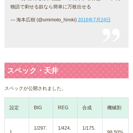
物語で刺せる奴なら簡単に万枚出せる
— 海本広樹 (@umimoto_hiroki)
2016年7月24日
スペック・天井
スペックが公開されました。
設定
BIG
REG
合成
機械割
1/297.
1/424.
1/175.
1
98.50%