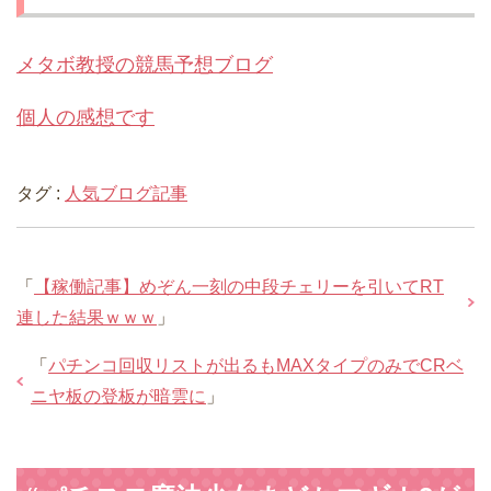
メタボ教授の競馬予想ブログ
個人の感想です
タグ :
人気ブログ記事
「
【稼働記事】めぞん一刻の中段チェリーを引いてRT
連した結果ｗｗｗ
」
「
パチンコ回収リストが出るもMAXタイプのみでCRベ
ニヤ板の登板が暗雲に
」