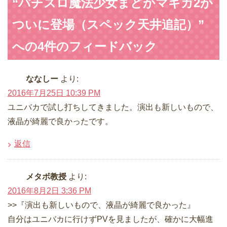
“パチスロ魔法少女まどかマギカ2が
ついに登場（スペック天井追記）”
への4件のフィードバック
ななしー
より:
2016年7月25日 10:39 PM
ユニバカで試し打ちしてきました。演出も新しいもので、
液晶が綺麗で良かったです。
返信
メタボ教授
より:
2016年8月2日 3:36 PM
>>『演出も新しいもので、液晶が綺麗で良かった』
自分はユニバカに行けずPVを見ましたが、確かに大幅進