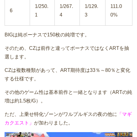
1/250.
1/267.
1/129.
111.0
6
1
4
3
0%
BIGは純ボーナスで150枚の純増です。
そのため、CZは前作と違ってボーナスではなくARTを抽
選します。
CZは複数種類があって、ART期待度は33％～80％と変化
する仕様です。
その他のゲーム性は基本前作と一緒となります（ARTの純
増は約1.5枚/G）。
ただ、上乗せ特化ゾーンがワルプルギスの夜の他に
「マギ
カクエスト」
が加わりました。