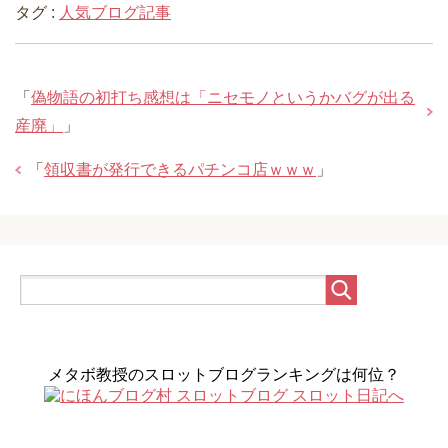
タグ :
人気ブログ記事
「
偽物語の初打ち感想は「ニセモノというかバグが出る
産廃」
」
「
領収書が発行できるパチンコ店ｗｗｗ
」
メタボ教授のスロットブログランキングは何位？