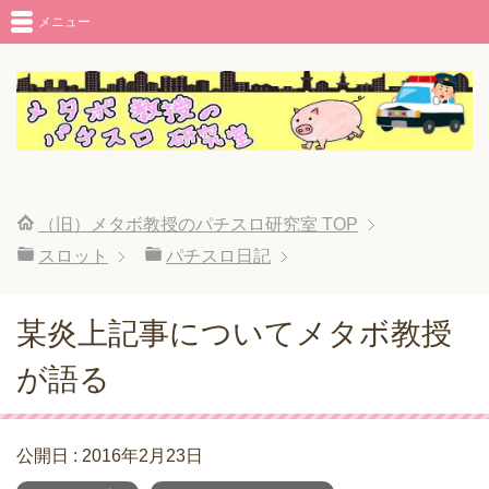
メニュー
（旧）メタボ教授のパチスロ研究室
TOP
スロット
パチスロ日記
某炎上記事についてメタボ教授
が語る
公開日 :
2016年2月23日