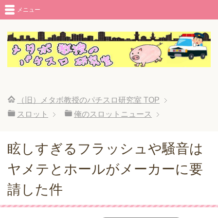
メニュー
（旧）メタボ教授のパチスロ研究室
TOP
スロット
俺のスロットニュース
眩しすぎるフラッシュや騒音は
ヤメテとホールがメーカーに要
請した件