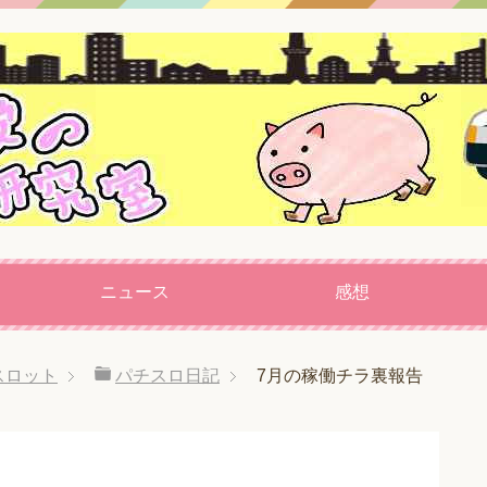
ニュース
感想
スロット
パチスロ日記
7月の稼働チラ裏報告