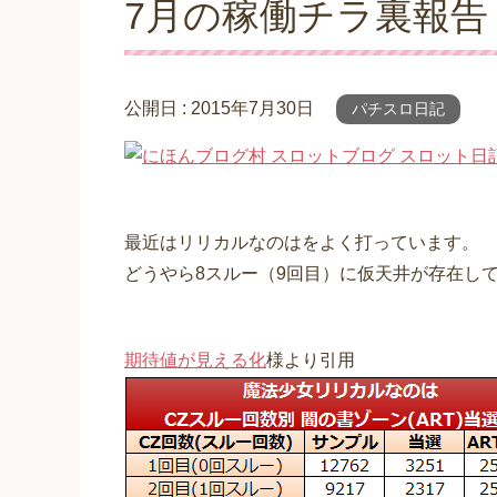
7月の稼働チラ裏報告
公開日 :
2015年7月30日
パチスロ日記
最近はリリカルなのはをよく打っています。
どうやら8スルー（9回目）に仮天井が存在し
期待値が見える化
様より引用