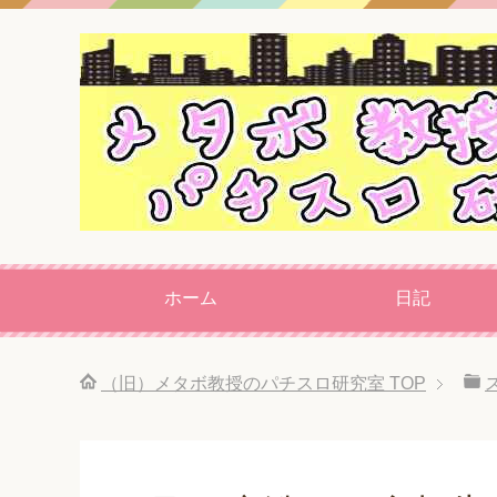
ホーム
日記
（旧）メタボ教授のパチスロ研究室
TOP