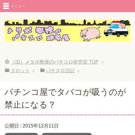
メニュー
（旧）メタボ教授のパチスロ研究室
TOP
スロット
パチスロ日記
パチンコ屋でタバコが吸うのが
禁止になる？
公開日 :
2015年12月11日