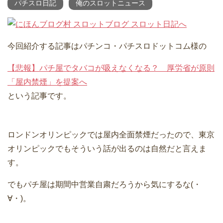
パチスロ日記
俺のスロットニュース
今回紹介する記事はパチンコ・パチスロドットコム様の
【悲報】パチ屋でタバコが吸えなくなる？ 厚労省が原則
「屋内禁煙」を提案へ
という記事です。
ロンドンオリンピックでは屋内全面禁煙だったので、東京
オリンピックでもそういう話が出るのは自然だと言えま
す。
でもパチ屋は期間中営業自粛だろうから気にするな(・
∀・)。