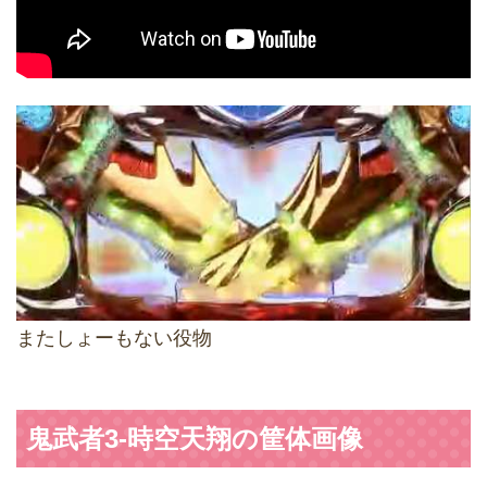
またしょーもない役物
鬼武者3-時空天翔の筐体画像