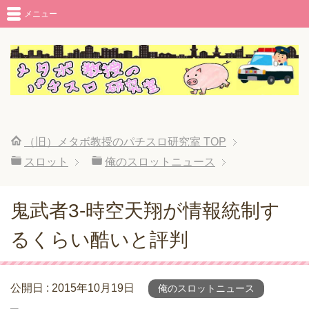
メニュー
（旧）メタボ教授のパチスロ研究室
TOP
スロット
俺のスロットニュース
鬼武者3-時空天翔が情報統制す
るくらい酷いと評判
公開日 :
2015年10月19日
俺のスロットニュース