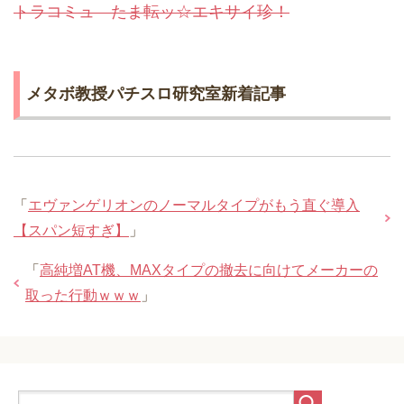
トラコミュ たま転ッ☆エキサイ珍！
メタボ教授パチスロ研究室新着記事
「
エヴァンゲリオンのノーマルタイプがもう直ぐ導入
【スパン短すぎ】
」
「
高純増AT機、MAXタイプの撤去に向けてメーカーの
取った行動ｗｗｗ
」